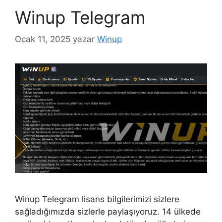
Winup Telegram
Ocak 11, 2025
yazar
Winup
Winup Telegram lisans bilgilerimizi sizlere
sağladığımızda sizlerle paylaşıyoruz. 14 ülkede