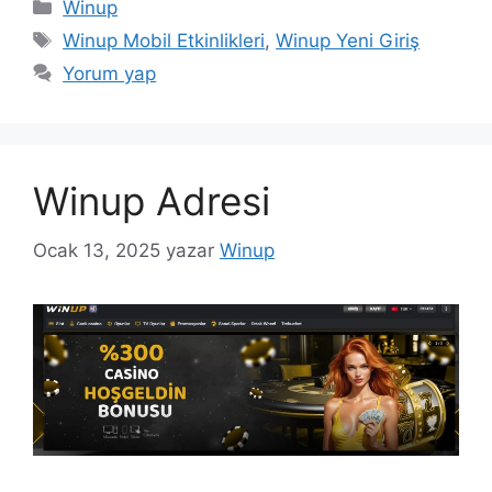
Kategoriler
Winup
Etiketler
Winup Mobil Etkinlikleri
,
Winup Yeni Giriş
Yorum yap
Winup Adresi
Ocak 13, 2025
yazar
Winup