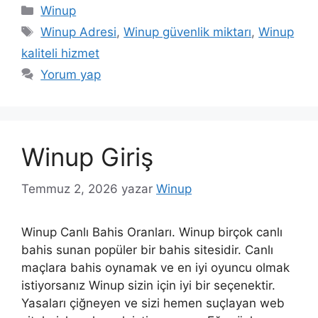
Kategoriler
Winup
Etiketler
Winup Adresi
,
Winup güvenlik miktarı
,
Winup
kaliteli hizmet
Yorum yap
Winup Giriş
Temmuz 2, 2026
yazar
Winup
Winup Canlı Bahis Oranları. Winup birçok canlı
bahis sunan popüler bir bahis sitesidir. Canlı
maçlara bahis oynamak ve en iyi oyuncu olmak
istiyorsanız Winup sizin için iyi bir seçenektir.
Yasaları çiğneyen ve sizi hemen suçlayan web