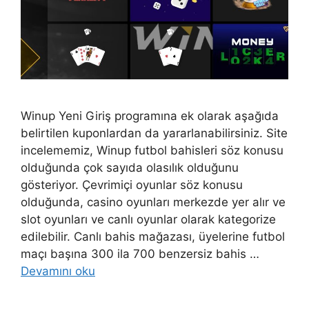
Winup Yeni Giriş programına ek olarak aşağıda
belirtilen kuponlardan da yararlanabilirsiniz. Site
incelememiz, Winup futbol bahisleri söz konusu
olduğunda çok sayıda olasılık olduğunu
gösteriyor. Çevrimiçi oyunlar söz konusu
olduğunda, casino oyunları merkezde yer alır ve
slot oyunları ve canlı oyunlar olarak kategorize
edilebilir. Canlı bahis mağazası, üyelerine futbol
maçı başına 300 ila 700 benzersiz bahis …
Devamını oku