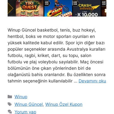
Winup Güncel ​​basketbol, ​​tenis, buz hokeyi,
hentbol, ​​boks ve motor sporları oyunları en
yüksek kalitede kabul edilir. Spor için diğer bazı
popüler seçenekler arasında Avustralya kuralları
futbolu, ragbi, kriket, dart, su topu, salon
futbolu ve plaj voleybolu sayılabilir. Maç öncesi
bölümünün öne çıkan yönlerinden biri de
olağanüstü bahis oranlarıdır. Bu özellikten sonra
tahmin seçeneğinin kullanılabilir …
Devamını oku
Kategoriler
Winup
Etiketler
Winup Güncel
,
Winup Özel Kupon
Yorum yap