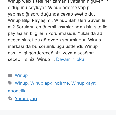
Winup web sitesi her zaman fiyatlarının güvenilir
olduğunu söylüyor. Winup ödeme yapıp
yapmadığı sorulduğunda cevap evet oldu.
Winup Bilgi Paylaşımı. Winup Bahisleri Güvenilir
mi? Soruların en önemli kısımlarından biri site ile
paylaşılan bilgilerin korunmasıdır. Yukarıda adı
geçen şirket bu görevden sorumludur. Winup
markası da bu sorumluluğu üstlendi. Winup
nasıl bilgi göndereceğinizi veya alacağınızı
seçebilirsiniz. Winup …
Devamını oku
Kategoriler
Winup
Etiketler
Winup
,
Winup apk indirme
,
Winup kayıt
abonelik
Yorum yap