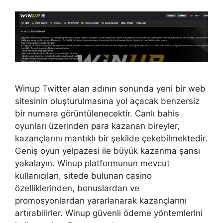
Winup Twitter alan adının sonunda yeni bir web
sitesinin oluşturulmasına yol açacak benzersiz
bir numara görüntülenecektir. Canlı bahis
oyunları üzerinden para kazanan bireyler,
kazançlarını mantıklı bir şekilde çekebilmektedir.
Geniş oyun yelpazesi ile büyük kazanma şansı
yakalayın. Winup platformunun mevcut
kullanıcıları, sitede bulunan casino
özelliklerinden, bonuslardan ve
promosyonlardan yararlanarak kazançlarını
artırabilirler. Winup güvenli ödeme yöntemlerini