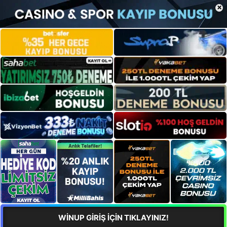
×
WİNUP GİRİŞ İÇİN TIKLAYINIZ!