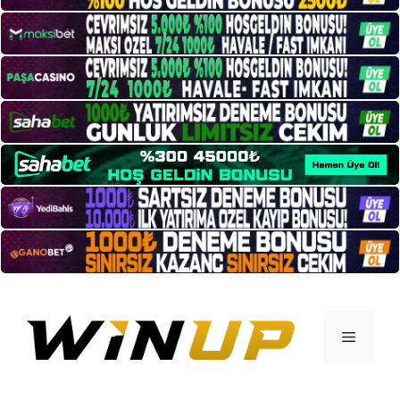
İçeriğe
atla
Menü