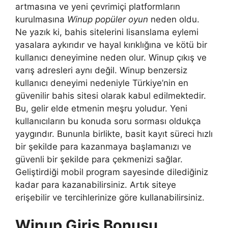
artmasına ve yeni çevrimiçi platformların
kurulmasına
Winup popüler oyun
neden oldu.
Ne yazık ki, bahis sitelerini lisanslama eylemi
yasalara aykırıdır ve hayal kırıklığına ve kötü bir
kullanıcı deneyimine neden olur. Winup çıkış ve
varış adresleri aynı değil. Winup benzersiz
kullanıcı deneyimi nedeniyle Türkiye’nin en
güvenilir bahis sitesi olarak kabul edilmektedir.
Bu, gelir elde etmenin meşru yoludur. Yeni
kullanıcıların bu konuda soru sorması oldukça
yaygındır. Bununla birlikte, basit kayıt süreci hızlı
bir şekilde para kazanmaya başlamanızı ve
güvenli bir şekilde para çekmenizi sağlar.
Geliştirdiği mobil program sayesinde dilediğiniz
kadar para kazanabilirsiniz. Artık siteye
erişebilir ve tercihlerinize göre kullanabilirsiniz.
Winup Giriş Bonusu