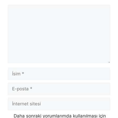
Yorum
İsim
E-
posta
İnternet
sitesi
Daha sonraki yorumlarımda kullanılması için