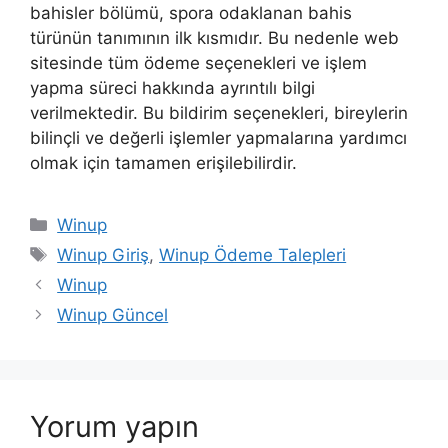
bahisler bölümü, spora odaklanan bahis
türünün tanımının ilk kısmıdır. Bu nedenle web
sitesinde tüm ödeme seçenekleri ve işlem
yapma süreci hakkında ayrıntılı bilgi
verilmektedir. Bu bildirim seçenekleri, bireylerin
bilinçli ve değerli işlemler yapmalarına yardımcı
olmak için tamamen erişilebilirdir.
Kategoriler
Winup
Etiketler
Winup Giriş
,
Winup Ödeme Talepleri
Winup
Winup Güncel
Yorum yapın