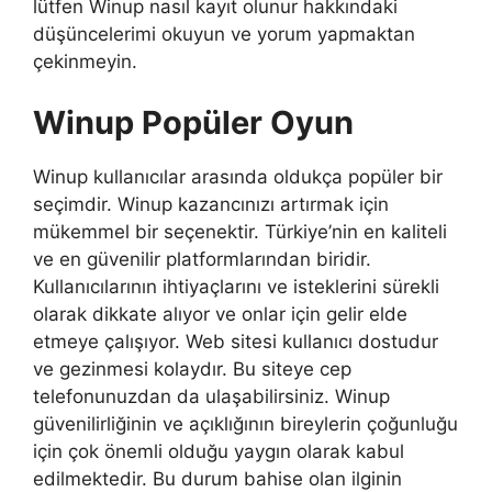
lütfen Winup nasıl kayıt olunur hakkındaki
düşüncelerimi okuyun ve yorum yapmaktan
çekinmeyin.
Winup Popüler Oyun
Winup kullanıcılar arasında oldukça popüler bir
seçimdir. Winup kazancınızı artırmak için
mükemmel bir seçenektir. Türkiye’nin en kaliteli
ve en güvenilir platformlarından biridir.
Kullanıcılarının ihtiyaçlarını ve isteklerini sürekli
olarak dikkate alıyor ve onlar için gelir elde
etmeye çalışıyor. Web sitesi kullanıcı dostudur
ve gezinmesi kolaydır. Bu siteye cep
telefonunuzdan da ulaşabilirsiniz. Winup
güvenilirliğinin ve açıklığının bireylerin çoğunluğu
için çok önemli olduğu yaygın olarak kabul
edilmektedir. Bu durum bahise olan ilginin