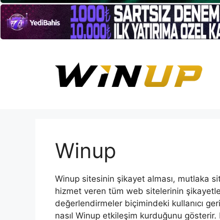
İçeriğe
atla
Winup
Winup sitesinin şikayet alması, mutlaka si
hizmet veren tüm web sitelerinin şikayetl
değerlendirmeler biçimindeki kullanıcı geri 
nasıl Winup etkileşim kurduğunu gösterir. 