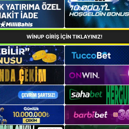
WİNUP GİRİŞ İÇİN TIKLAYINIZ!