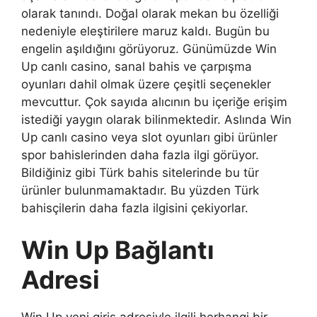
olarak tanındı. Doğal olarak mekan bu özelliği
nedeniyle eleştirilere maruz kaldı. Bugün bu
engelin aşıldığını görüyoruz. Günümüzde Win
Up canlı casino, sanal bahis ve çarpışma
oyunları dahil olmak üzere çeşitli seçenekler
mevcuttur. Çok sayıda alıcının bu içeriğe erişim
istediği yaygın olarak bilinmektedir. Aslında Win
Up canlı casino veya slot oyunları gibi ürünler
spor bahislerinden daha fazla ilgi görüyor.
Bildiğiniz gibi Türk bahis sitelerinde bu tür
ürünler bulunmamaktadır. Bu yüzden Türk
bahisçilerin daha fazla ilgisini çekiyorlar.
Win Up Bağlantı
Adresi