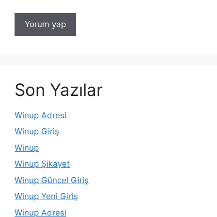
Son Yazılar
Winup Adresi
Winup Giriş
Winup
Winup Şikayet
Winup Güncel Giriş
Winup Yeni Giriş
Winup Adresi