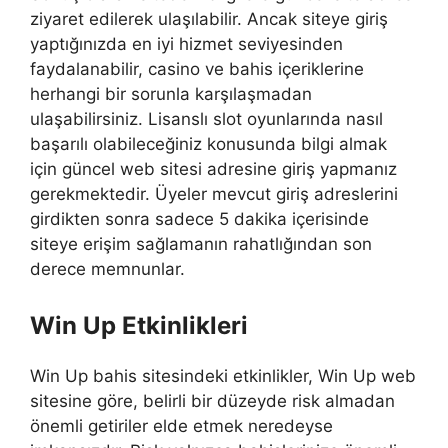
ziyaret edilerek ulaşılabilir. Ancak siteye giriş
yaptığınızda en iyi hizmet seviyesinden
faydalanabilir, casino ve bahis içeriklerine
herhangi bir sorunla karşılaşmadan
ulaşabilirsiniz. Lisanslı slot oyunlarında nasıl
başarılı olabileceğiniz konusunda bilgi almak
için güncel web sitesi adresine giriş yapmanız
gerekmektedir. Üyeler mevcut giriş adreslerini
girdikten sonra sadece 5 dakika içerisinde
siteye erişim sağlamanın rahatlığından son
derece memnunlar.
Win Up Etkinlikleri
Win Up bahis sitesindeki etkinlikler, Win Up web
sitesine göre, belirli bir düzeyde risk almadan
önemli getiriler elde etmek neredeyse