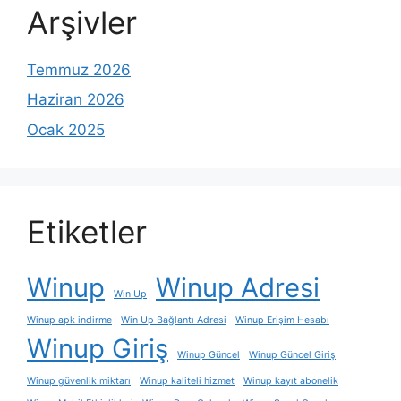
Arşivler
Temmuz 2026
Haziran 2026
Ocak 2025
Etiketler
Winup
Winup Adresi
Win Up
Winup apk indirme
Win Up Bağlantı Adresi
Winup Erişim Hesabı
Winup Giriş
Winup Güncel
Winup Güncel Giriş
Winup güvenlik miktarı
Winup kaliteli hizmet
Winup kayıt abonelik