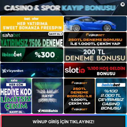
×
WİNUP GİRİŞ İÇİN TIKLAYINIZ!