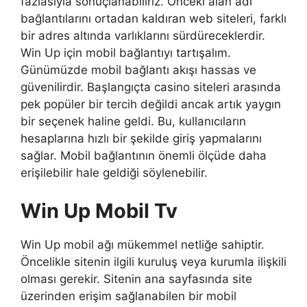
fazlasıyla sonuçlanabiliriz. Önceki alan adı
bağlantılarını ortadan kaldıran web siteleri, farklı
bir adres altında varlıklarını sürdüreceklerdir.
Win Up için mobil bağlantıyı tartışalım.
Günümüzde mobil bağlantı akışı hassas ve
güvenilirdir. Başlangıçta casino siteleri arasında
pek popüler bir tercih değildi ancak artık yaygın
bir seçenek haline geldi. Bu, kullanıcıların
hesaplarına hızlı bir şekilde giriş yapmalarını
sağlar. Mobil bağlantının önemli ölçüde daha
erişilebilir hale geldiği söylenebilir.
Win Up Mobil Tv
Win Up mobil ağı mükemmel netliğe sahiptir.
Öncelikle sitenin ilgili kuruluş veya kurumla ilişkili
olması gerekir. Sitenin ana sayfasında site
üzerinden erişim sağlanabilen bir mobil