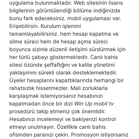
uygulama bulunmaktadır. Web sitesinin lisans
bilgilerinin görüntülendiği bölüme indiğinizde
bunu fark edeceksiniz. mobil uygulaması var.
Erişebilirsin. Kurulum işlemini
tamamlayabilirsiniz. hem hesap kapatma ve
silme süreci hem de hesap açma süreci
boyunca sizinle düzenli iletişimi sürdürmek için
her türlü çabayı göstermektedir. Canlı bahis
sitesi özünde şeffaflığını ve kalite yönetimi
yaklaşımını sürekli olarak desteklemektedir.
Üyeler hesaplarını kapattıklarında herhangi bir
rahatsızlık hissetmezler. Mali zorluklarla
karşılaşmak istemiyorsanız hesabınızı
kapatmadan önce bir dizi
Win Up mobil tv
prosedürü takip etmeniz çok önemlidir.
Hesabınızı incelemeyi ve bakiyenizi kontrol
etmeyi unutmayın. Özellikle canlı bahis
ofisinden paranızı çekin. Promosyon istiyorsanız