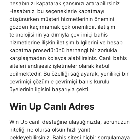
hesabınızı kapatarak şansınızı artırabilirsiniz.
Hesabınızı bu seçeneklerle kapatmayı
düşünürken müşteri hizmetlerinin önemini
gözden kaçırmamak çok önemlidir. iletişim
teknolojisinin yardımıyla çevrimiçi bahis
hizmetlerine ilişkin iletişim bilgilerini ve hesap
kapatma prosedürünü herhangi bir zorlukla
karşılaşmadan kolayca alabilirsiniz. Canlı bahis
siteleri endişesiz işletmeler olarak kabul
edilmektedir. Bu özelliği sağlayarak, yenilikçi bir
çevrimiçi çözümle çevrimiçi bahis kurulu
üyelerinin ilgisini başarıyla çekti.
Win Up Canlı Adres
Win Up canlı desteğine ulaştığınızda, sorunuzun
niteliği ne olursa olsun hızlı yanıt
bekleyebilirsiniz. Bahis sitesi hiçbir sorgulamaya