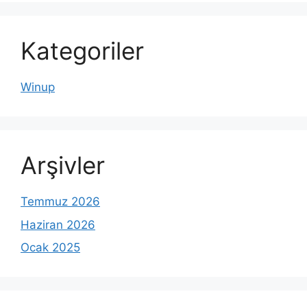
Kategoriler
Winup
Arşivler
Temmuz 2026
Haziran 2026
Ocak 2025